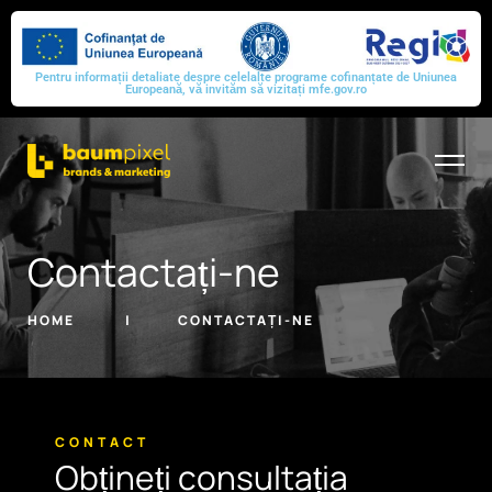
Pentru informații detaliate despre celelalte programe cofinanțate de Uniunea
Europeană, vă invităm să vizitați
mfe.gov.ro
Contactați-ne
HOME
CONTACTAȚI-NE
CONTACT
Obțineți consultația